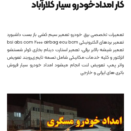
کار امدادخودرو سیار کلارآباد
تعمیرات تخصصی برق خودرو تعمیر سیم کشی باز بست داشبورد
تعمیر بردهای الکترونیکی bsi abs com 2000 airbag ecu bcm
تعمیر شیشه بالابر برقی، تعمیر استارت دینام بخاری کولر شستشو
انژکتور و کلیه خدمات مکانیکی شامل تسمه تایم زیروبند تعویض
واتر پمپ تعویض لنت انجام میشود امداد خودرو سیار فروش
باتری های ایرانی و خارجی