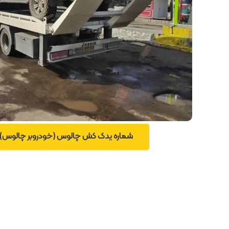
شماره یدک کش چالوس (خودروبر چالوس): 9119959914