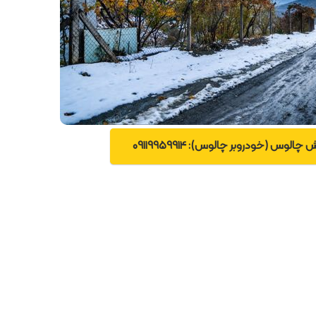
لوس (خودروبر چالوس): 09119959914