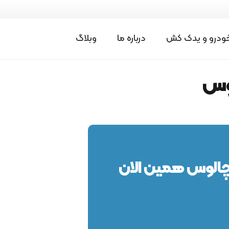
درخواست امداد
خودرو و یدک کش
درباره ما
وبلاگ
خودرو
وس
چالوس همین الان