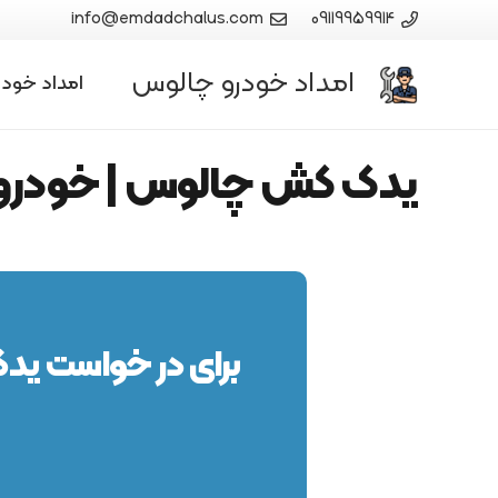
info@emdadchalus.com
09119959914
امداد خودرو چالوس
امداد خود
یدک کش چالوس | خودرو ب
برای در خواست ید