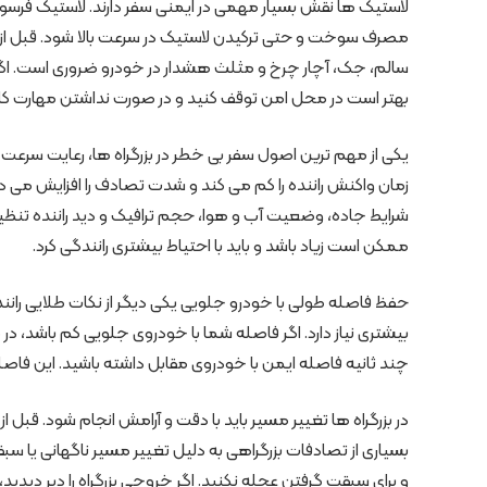
لاستیک ها نقش بسیار مهمی در ایمنی سفر دارند. لاستیک فرسود
مصرف سوخت و حتی ترکیدن لاستیک در سرعت بالا شود. قبل از ورود
سالم، جک، آچار چرخ و مثلث هشدار در خودرو ضروری است. اگر د
بهتر است در محل امن توقف کنید و در صورت نداشتن مهارت کاف
یکی از مهم ترین اصول سفر بی خطر در بزرگراه ها، رعایت سرعت
زمان واکنش راننده را کم می کند و شدت تصادف را افزایش می ده
شرایط جاده، وضعیت آب و هوا، حجم ترافیک و دید راننده تنظیم
ممکن است زیاد باشد و باید با احتیاط بیشتری رانندگی کرد.
حفظ فاصله طولی با خودرو جلویی یکی دیگر از نکات طلایی رانند
بیشتری نیاز دارد. اگر فاصله شما با خودروی جلویی کم باشد،
چند ثانیه فاصله ایمن با خودروی مقابل داشته باشید. این فاصله
در بزرگراه ها تغییر مسیر باید با دقت و آرامش انجام شود. قبل از 
بسیاری از تصادفات بزرگراهی به دلیل تغییر مسیر ناگهانی یا
و برای سبقت گرفتن عجله نکنید. اگر خروجی بزرگراه را دیر دیدی