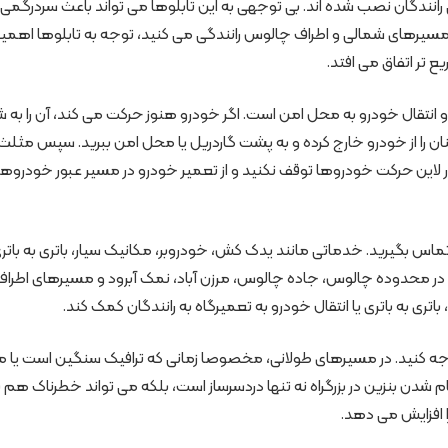
انندگان نصب شده اند. بی توجهی به این تابلوها می تواند باعث سردرگمی،
ر مسیرهای شمالی و اطراف چالوس رانندگی می کنید، توجه به تابلوها اهم
ع تر اتفاق می افتد.
 انتقال خودرو به محل امن است. اگر خودرو هنوز حرکت می کند، آن را به ش
نان را از خودرو خارج کرده و به پشت گاردریل یا محل امن ببرید. سپس مثلث
لاین حرکت خودروها توقف نکنید و از تعمیر خودرو در مسیر عبور خودروها
س بگیرید. خدماتی مانند یدک کش، خودروبر، مکانیک سیار، باتری به باتری
. در محدوده چالوس، جاده چالوس، مرزن آباد، نمک آبرود و مسیرهای اطراف
ری به باتری یا انتقال خودرو به تعمیرگاه به رانندگان کمک کند.
توجه کنید. در مسیرهای طولانی، مخصوصا زمانی که ترافیک سنگین است یا مس
ام شدن بنزین در بزرگراه نه تنها دردسرساز است، بلکه می تواند خطرناک هم 
ا افزایش می دهد.