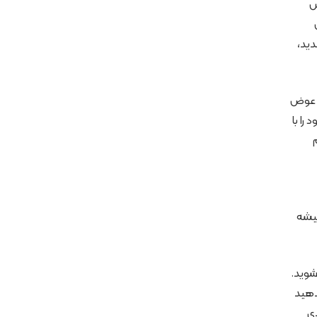
ش
دید،
ر عوض
را با
میشه
شوید.
دهید
دی