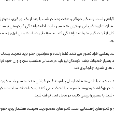
هی است. رانندگی طولانی، مخصوصا در شب یا بعد از یک روز کاری، تمرکز رانن
ای مکرر یا بی توجهی به مسیر دارید، ادامه رانندگی کار درستی نیست.
 از فرد دیگری بخواهید رانندگی کند. مصرف قهوه یا نوشیدنی انرژی زا مم
د.
بعضی افراد تصور می کنند فقط راننده و سرنشین جلو باید کمربند ببندند، ا
بسیار خطرناک باشد. کودکان نیز باید در صندلی مناسب سن و وزن خود قرار
یب های شدید جلوگیری کند.
د. صحبت با تلفن همراه، ارسال پیام، تنظیم طولانی مدت مسیر یاب، خوردن
. در بزرگراه، خودروها با سرعت بالا حرکت می کنند و یک لحظه غفلت ممک
نید یا مسیر را بررسی کنید، در محل امن توقف کنید.
لائم و تابلوهای راهنمایی است. تابلوهای محدودیت سرعت، هشدار پیچ، خرو