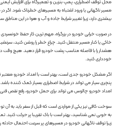
محل توقف اضطراری، پمپ بنزین و تعمیرگاه برای افزایش ایمنی ر
مسیر ناگهانی یا ورود اشتباه به مسیرهای خطرناک شود. اگر د
بیشتری دارد، زیرا تغییر شرایط جاده و آب و هوا در این مناطق سری
در صورت خرابی خودرو در بزرگراه، مهم ترین کار حفظ خونسردی و
خاکی یا کنار مسیر منتقل کنید. چراغ خطر را روشن کنید، سرنشی
هشدار را با فاصله مناسب پشت خودرو قرار دهید. هیچ وقت در 
خودداری کنید.
اگر مشکل خودرو جدی است، بهتر است با امداد خودرو معتبر تما
پنچری سیار می تواند در شرایط اضطراری بسیار کمک کننده باشد
امداد خودرو چالوس می تواند برای حمل خودرو، رفع نقص فنی، بات
سوخت کافی نیز یکی از مواردی است که قبل از سفر باید به آن 
به خوبی نمی شناسید، بهتر است با باک تقریبا پر حرکت کنید. تم
زیرا توقف ناگهانی خودرو در مسیرهای پر سرعت احتمال حادثه ر