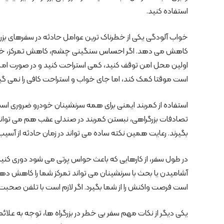
استفاده کنید.
خواب آلودگی یکی از خطرناک ترین عوامل حادثه در سفرهای بزرگرا
کاهش می دهد. اگر احساس سنگینی چشم، کاهش تمرکز، خمیازه ه
اولین محل امن توقف کنید، کمی استراحت کنید و در صورت امکان
است موقتا کمک کند، اما جای خواب و استراحت کافی را نمی گیر
استفاده از کمربند ایمنی برای همه سرنشینان خودرو ضروری است. 
تصادفات بزرگراهی، نبستن کمربند در صندلی عقب هم می تواند 
بگیرند. رعایت همین نکته ساده می تواند در زمان حادثه از آس
در طول سفر، از کارهایی که باعث حواس پرتی می شود دوری کنی
آشامیدن یا بحث با سرنشینان می تواند تمرکز شما را کاهش دهد
است فرصت واکنش را از شما بگیرد. اگر لازم است با تلفن صحبت ک
یکی دیگر از نکات مهم سفر بی خطر در بزرگراه ها، توجه به ع