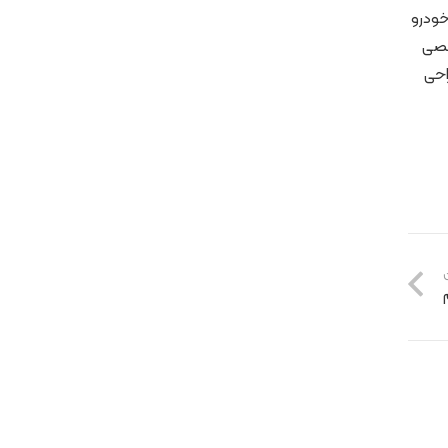
خودرو
صصی
احی