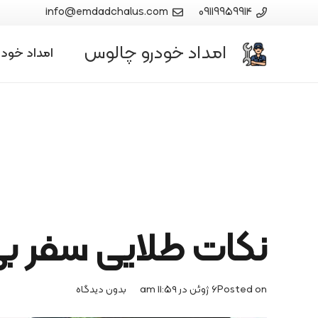
info@emdadchalus.com
09119959914
امداد خودرو چالوس
امداد خود
نکات طلایی سفر بی 
Posted on
6 ژوئن در 11:59 am
بدون دیدگاه