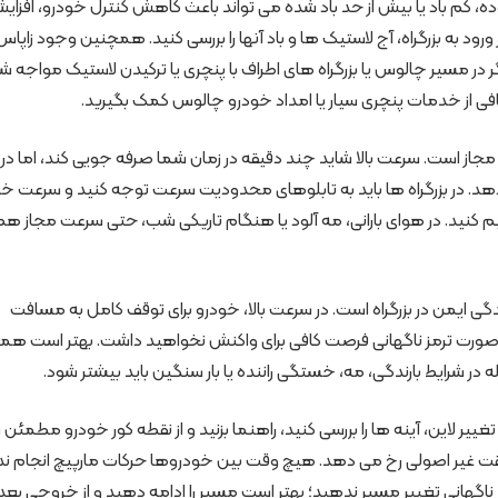
ه، کم باد یا بیش از حد باد شده می تواند باعث کاهش کنترل خودرو، افزای
 به بزرگراه، آج لاستیک ها و باد آنها را بررسی کنید. همچنین وجود زاپاس
ر مسیر چالوس یا بزرگراه های اطراف با پنچری یا ترکیدن لاستیک مواجه ش
ی از خدمات پنچری سیار یا امداد خودرو چالوس کمک بگیرید.
 مجاز است. سرعت بالا شاید چند دقیقه در زمان شما صرفه جویی کند، اما د
د. در بزرگراه ها باید به تابلوهای محدودیت سرعت توجه کنید و سرعت خود 
 کنید. در هوای بارانی، مه آلود یا هنگام تاریکی شب، حتی سرعت مجاز هم
گی ایمن در بزرگراه است. در سرعت بالا، خودرو برای توقف کامل به مسافت
 در صورت ترمز ناگهانی فرصت کافی برای واکنش نخواهید داشت. بهتر است ه
 در شرایط بارندگی، مه، خستگی راننده یا بار سنگین باید بیشتر شود.
تغییر لاین، آینه ها را بررسی کنید، راهنما بزنید و از نقطه کور خودرو مطمئن 
 سبقت غیر اصولی رخ می دهد. هیچ وقت بین خودروها حرکات مارپیچ انجام ن
د، ناگهانی تغییر مسیر ندهید؛ بهتر است مسیر را ادامه دهید و از خروجی بع