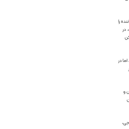
ده را
 در
کن
ما در
 و
ن
جی،